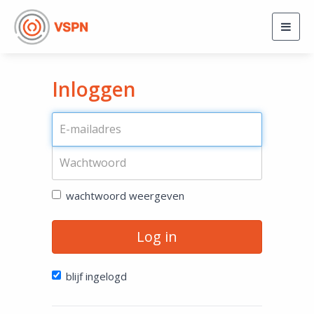
Togg
navig
Inloggen
wachtwoord weergeven
Log in
blijf ingelogd