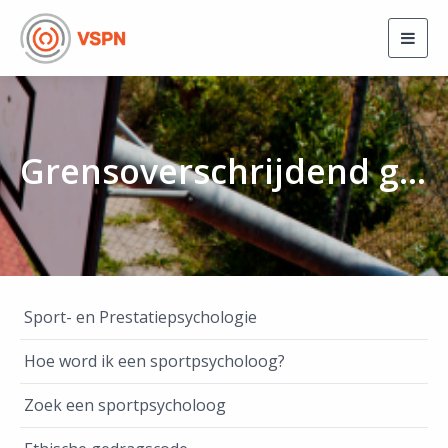
Togg
navig
Grensoverschrijdend gedrag
Sport- en Prestatiepsychologie
Hoe word ik een sportpsycholoog?
Zoek een sportpsycholoog