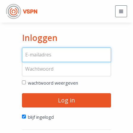
Togg
navig
Inloggen
wachtwoord weergeven
Log in
blijf ingelogd