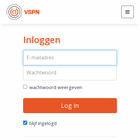
Togg
navig
Inloggen
wachtwoord weergeven
Log in
blijf ingelogd