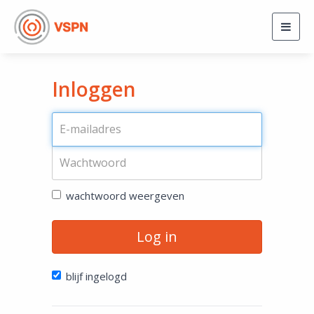
Togg
navig
Inloggen
wachtwoord weergeven
Log in
blijf ingelogd