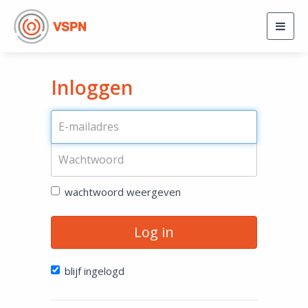
Togg
navig
Inloggen
wachtwoord weergeven
Log in
blijf ingelogd