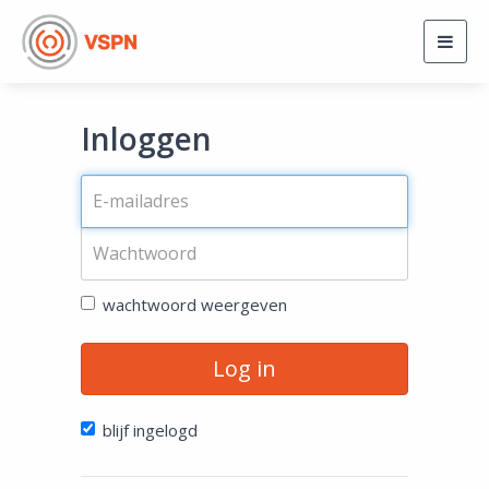
Togg
navig
Inloggen
wachtwoord weergeven
Log in
blijf ingelogd