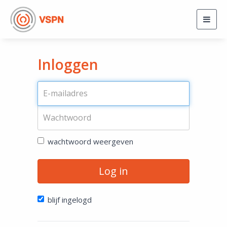
Togg
navig
Inloggen
wachtwoord weergeven
Log in
blijf ingelogd