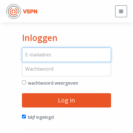
Togg
navig
Inloggen
wachtwoord weergeven
Log in
blijf ingelogd