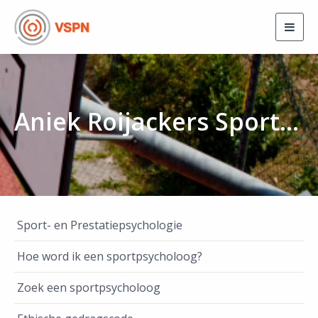
Togg
navig
Aniek Roijackers Sport- en Prestatiepsychologie
Sport- en Prestatiepsychologie
Hoe word ik een sportpsycholoog?
Zoek een sportpsycholoog