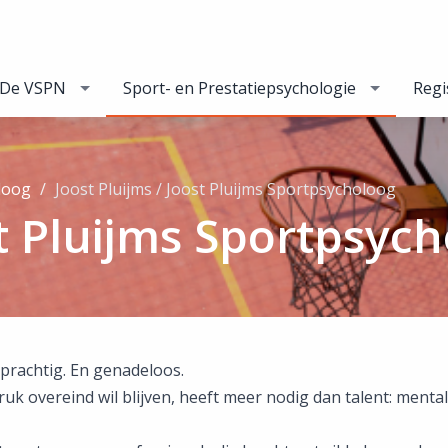
De VSPN
Sport- en Prestatiepsychologie
Regi
loog
Joost Pluijms / Joost Pluijms Sportpsycholoog
st Pluijms Sportpsyc
prachtig. En genadeloos.
uk overeind wil blijven, heeft meer nodig dan talent: mental