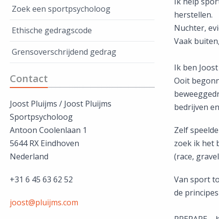
Ik help spo
Zoek een sportpsycholoog
herstellen.
Nuchter, ev
Ethische gedragscode
Vaak buiten
Grensoverschrijdend gedrag
Ik ben Joo
Contact
Ooit begonn
beweeggedra
Joost Pluijms / Joost Pluijms
bedrijven en
Sportpsycholoog
Antoon Coolenlaan 1
Zelf speelde
5644 RX Eindhoven
zoek ik het 
Nederland
(race, gravel
+31 6 45 63 62 52
Van sport to
de principes
joost@pluijms.com
PREPARE – h