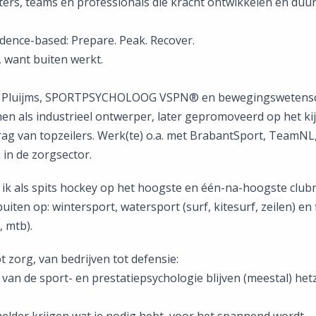
rters, teams en professionals die kracht ontwikkelen en du
idence-based: Prepare. Peak. Recover.
, want buiten werkt.
st Pluijms, SPORTPSYCHOLOOG VSPN®️ en bewegingswetens
en als industrieel ontwerper, later gepromoveerd op het kij
g van topzeilers. Werk(te) o.a. met BrabantSport, TeamNL,
 in de zorgsector.
 ik als spits hockey op het hoogste en één-na-hoogste club
buiten op: wintersport, watersport (surf, kitesurf, zeilen) en 
, mtb).
t zorg, van bedrijven tot defensie:
 van de sport- en prestatiepsychologie blijven (meestal) hetz
elder krijgen wat je nodig hebt, voor het spannend wordt.