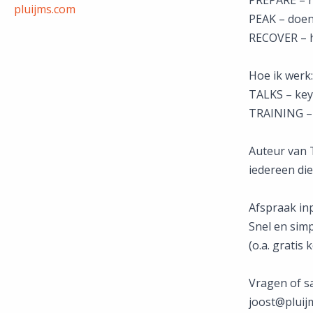
pluijms.com
PEAK – doen 
RECOVER – he
Hoe ik werk:
TALKS – key
TRAINING – 
Auteur van T
iedereen di
Afspraak in
Snel en sim
(o.a. gratis
Vragen of 
joost@pluij