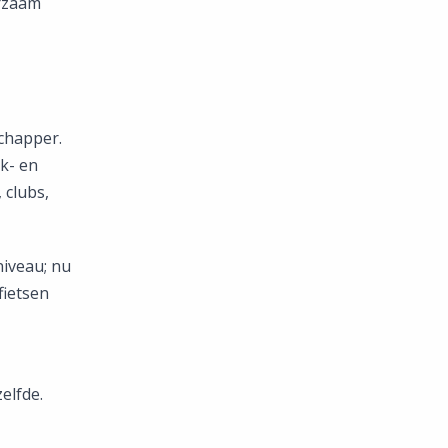
urzaam
chapper.
k- en
 clubs,
niveau; nu
fietsen
elfde.