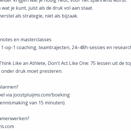
wat je kunt, juist als de druk vol aan staat.
rstel als strategie, niet als bijzaak.
notes en masterclasses
1-op-1 coaching, teamtrajecten, 24–48h-sessies en researc
hink Like an Athlete, Don't Act Like One: 75 lessen uit de t
e onder druk moet presteren.
plannen?
pel via joostpluijms.com/boeking
 kennismaking van 15 minuten).
samenwerken?
ms.com