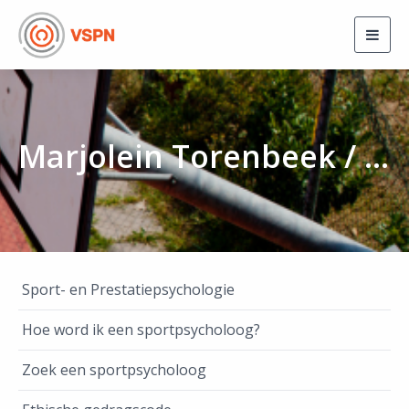
Togg
navig
Marjolein Torenbeek / Marjolein Torenbeek Sportpsychologie
Sport- en Prestatiepsychologie
Hoe word ik een sportpsycholoog?
Zoek een sportpsycholoog