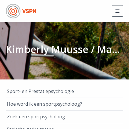
Togg
navig
Kimberly Muusse / MaxiMental
Sport- en Prestatiepsychologie
Hoe word ik een sportpsycholoog?
Zoek een sportpsycholoog