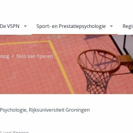
De VSPN
Sport- en Prestatiepsychologie
Regi
loog
Nico van Yperen
Psychologie, Rijksuniversiteit Groningen
W. van Yperen