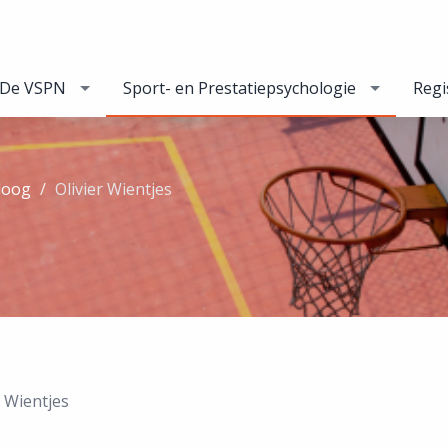
De VSPN
Sport- en Prestatiepsychologie
Regi
loog
Olivier Wientjes
r Wientjes