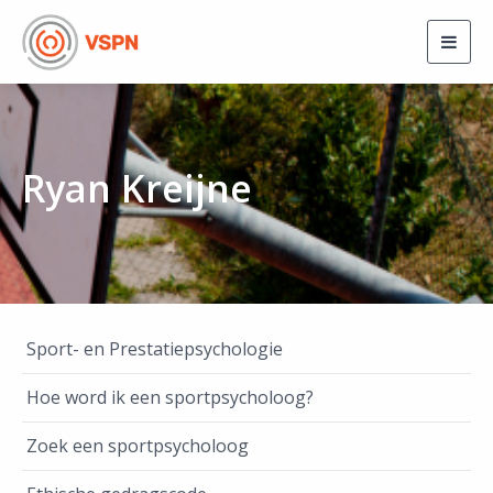
Togg
navig
Ryan Kreijne
Sport- en Prestatiepsychologie
Hoe word ik een sportpsycholoog?
Zoek een sportpsycholoog