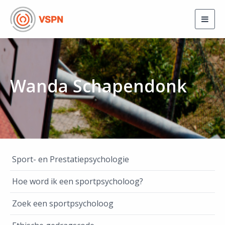
Togg
navig
Wanda Schapendonk
Sport- en Prestatiepsychologie
Hoe word ik een sportpsycholoog?
Zoek een sportpsycholoog