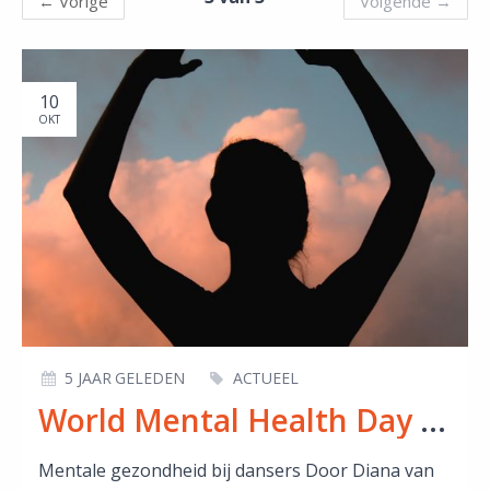
←
Vorige
Volgende
→
10
OKT
5 JAAR GELEDEN
ACTUEEL
World Mental Health Day - Mentale gezondheid bij dansers
Mentale gezondheid bij dansers Door Diana van